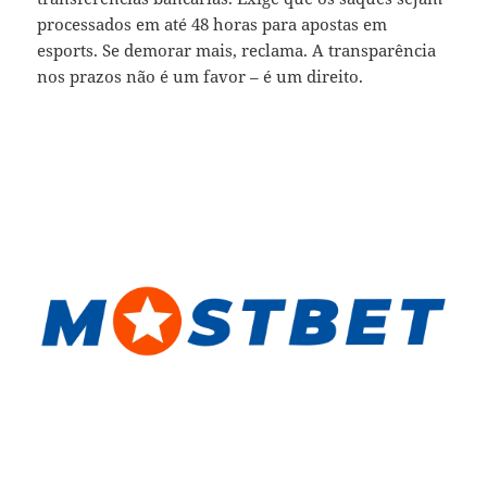
processados em até 48 horas para apostas em
esports. Se demorar mais, reclama. A transparência
nos prazos não é um favor – é um direito.