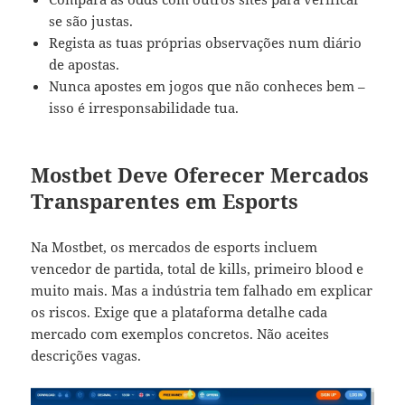
se são justas.
Regista as tuas próprias observações num diário
de apostas.
Nunca apostes em jogos que não conheces bem –
isso é irresponsabilidade tua.
Mostbet Deve Oferecer Mercados
Transparentes em Esports
Na Mostbet, os mercados de esports incluem
vencedor de partida, total de kills, primeiro blood e
muito mais. Mas a indústria tem falhado em explicar
os riscos. Exige que a plataforma detalhe cada
mercado com exemplos concretos. Não aceites
descrições vagas.