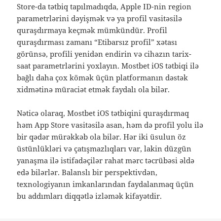
Store-da tətbiq tapılmadıqda, Apple ID-nin region
parametrlərini dəyişmək və ya profil vasitəsilə
quraşdırmaya keçmək mümkündür. Profil
quraşdırması zamanı “Etibarsız profil” xətası
görünsə, profili yenidən endirin və cihazın tarix-
saat parametrlərini yoxlayın. Mostbet iOS tətbiqi ilə
bağlı daha çox kömək üçün platformanın dəstək
xidmətinə müraciət etmək faydalı ola bilər.
Nəticə olaraq, Mostbet iOS tətbiqini quraşdırmaq
həm App Store vasitəsilə asan, həm də profil yolu ilə
bir qədər mürəkkəb ola bilər. Hər iki üsulun öz
üstünlükləri və çatışmazlıqları var, lakin düzgün
yanaşma ilə istifadəçilər rahat mərc təcrübəsi əldə
edə bilərlər. Balanslı bir perspektivdən,
texnologiyanın imkanlarından faydalanmaq üçün
bu addımları diqqətlə izləmək kifayətdir.