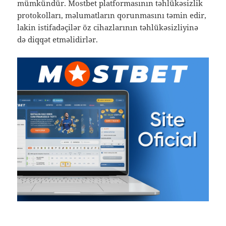
mümkündür. Mostbet platformasının təhlükəsizlik
protokolları, məlumatların qorunmasını təmin edir,
lakin istifadəçilər öz cihazlarının təhlükəsizliyinə
də diqqət etməlidirlər.