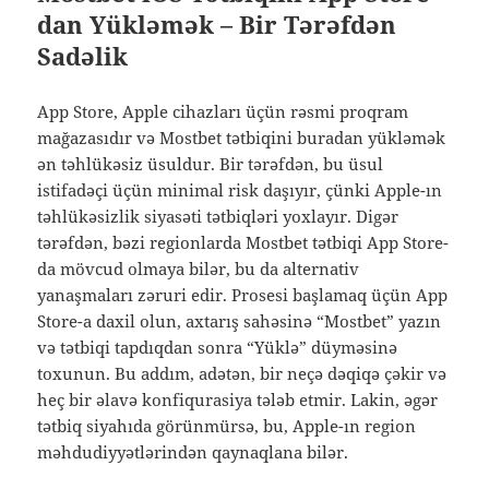
dan Yükləmək – Bir Tərəfdən
Sadəlik
App Store, Apple cihazları üçün rəsmi proqram
mağazasıdır və Mostbet tətbiqini buradan yükləmək
ən təhlükəsiz üsuldur. Bir tərəfdən, bu üsul
istifadəçi üçün minimal risk daşıyır, çünki Apple-ın
təhlükəsizlik siyasəti tətbiqləri yoxlayır. Digər
tərəfdən, bəzi regionlarda Mostbet tətbiqi App Store-
da mövcud olmaya bilər, bu da alternativ
yanaşmaları zəruri edir. Prosesi başlamaq üçün App
Store-a daxil olun, axtarış sahəsinə “Mostbet” yazın
və tətbiqi tapdıqdan sonra “Yüklə” düyməsinə
toxunun. Bu addım, adətən, bir neçə dəqiqə çəkir və
heç bir əlavə konfiqurasiya tələb etmir. Lakin, əgər
tətbiq siyahıda görünmürsə, bu, Apple-ın region
məhdudiyyətlərindən qaynaqlana bilər.