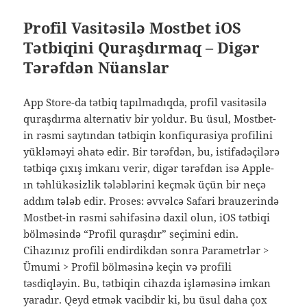
Profil Vasitəsilə Mostbet iOS
Tətbiqini Quraşdırmaq – Digər
Tərəfdən Nüanslar
App Store-da tətbiq tapılmadıqda, profil vasitəsilə
quraşdırma alternativ bir yoldur. Bu üsul, Mostbet-
in rəsmi saytından tətbiqin konfiqurasiya profilini
yükləməyi əhatə edir. Bir tərəfdən, bu, istifadəçilərə
tətbiqə çıxış imkanı verir, digər tərəfdən isə Apple-
ın təhlükəsizlik tələblərini keçmək üçün bir neçə
addım tələb edir. Proses: əvvəlcə Safari brauzerində
Mostbet-in rəsmi səhifəsinə daxil olun, iOS tətbiqi
bölməsində “Profil quraşdır” seçimini edin.
Cihazınız profili endirdikdən sonra Parametrlər >
Ümumi > Profil bölməsinə keçin və profili
təsdiqləyin. Bu, tətbiqin cihazda işləməsinə imkan
yaradır. Qeyd etmək vacibdir ki, bu üsul daha çox