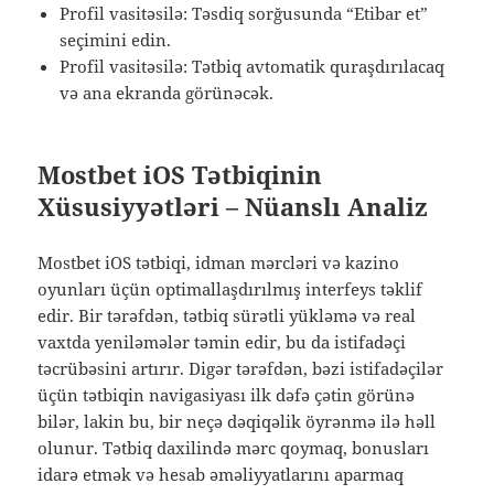
Profil vasitəsilə: Təsdiq sorğusunda “Etibar et”
seçimini edin.
Profil vasitəsilə: Tətbiq avtomatik quraşdırılacaq
və ana ekranda görünəcək.
Mostbet iOS Tətbiqinin
Xüsusiyyətləri – Nüanslı Analiz
Mostbet iOS tətbiqi, idman mərcləri və kazino
oyunları üçün optimallaşdırılmış interfeys təklif
edir. Bir tərəfdən, tətbiq sürətli yükləmə və real
vaxtda yeniləmələr təmin edir, bu da istifadəçi
təcrübəsini artırır. Digər tərəfdən, bəzi istifadəçilər
üçün tətbiqin navigasiyası ilk dəfə çətin görünə
bilər, lakin bu, bir neçə dəqiqəlik öyrənmə ilə həll
olunur. Tətbiq daxilində mərc qoymaq, bonusları
idarə etmək və hesab əməliyyatlarını aparmaq