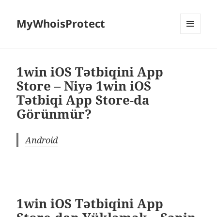
MyWhoisProtect
MENU
AND
WIDGETS
1win iOS Tətbiqini App
Store – Niyə 1win iOS
Tətbiqi App Store-da
Görünmür?
Android
1win iOS Tətbiqini App