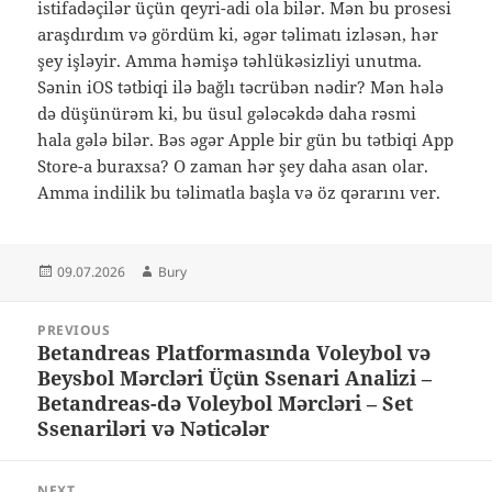
istifadəçilər üçün qeyri-adi ola bilər. Mən bu prosesi
araşdırdım və gördüm ki, əgər təlimatı izləsən, hər
şey işləyir. Amma həmişə təhlükəsizliyi unutma.
Sənin iOS tətbiqi ilə bağlı təcrübən nədir? Mən hələ
də düşünürəm ki, bu üsul gələcəkdə daha rəsmi
hala gələ bilər. Bəs əgər Apple bir gün bu tətbiqi App
Store-a buraxsa? O zaman hər şey daha asan olar.
Amma indilik bu təlimatla başla və öz qərarını ver.
Posted
Author
09.07.2026
Bury
on
Post
PREVIOUS
navigation
Betandreas Platformasında Voleybol və
Previous
Beysbol Mərcləri Üçün Ssenari Analizi –
post:
Betandreas-də Voleybol Mərcləri – Set
Ssenariləri və Nəticələr
NEXT