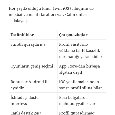
Hər şeydə olduğu kimi, 1win iOS tətbiqinin də
müsbət və mənfi tərəfləri var. Gəlin onları
sadalayaq.
Üstünlüklər
Çatışmazlıqlar
Sürətli quraşdırma
Profil vasitəsilə
yükləmə təhlükəsizlik
narahatlığı yarada bilər
Oyunların geniş seçimi
App Store-dan birbaşa
əlçatan deyil
Bonuslar Android ilə
iOS yeniləmələrindən
eynidir
sonra profil silinə bilər
İstifadəçi dostu
Bəzi bölgələrdə
interfeys
məhdudiyyətlər var
Canlı dəstək 24/7
Profil quraşdırmaq