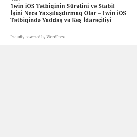
1win iOS Tətbiqinin Sürətini və Stabil
Next
İşini Necə Yaxşılaşdırmaq Olar – 1win iOS
post:
Tətbiqində Yaddaş və Keş İdarəçiliyi
Proudly powered by WordPress