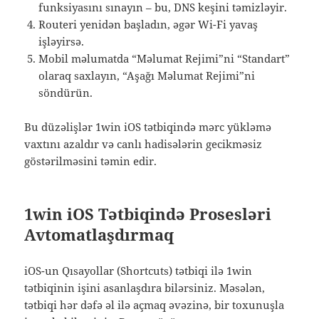
funksiyasını sınayın – bu, DNS keşini təmizləyir.
Routeri yenidən başladın, əgər Wi-Fi yavaş
işləyirsə.
Mobil məlumatda “Məlumat Rejimi”ni “Standart”
olaraq saxlayın, “Aşağı Məlumat Rejimi”ni
söndürün.
Bu düzəlişlər 1win iOS tətbiqində mərc yükləmə
vaxtını azaldır və canlı hadisələrin gecikməsiz
göstərilməsini təmin edir.
1win iOS Tətbiqində Prosesləri
Avtomatlaşdırmaq
iOS-un Qısayollar (Shortcuts) tətbiqi ilə 1win
tətbiqinin işini asanlaşdıra bilərsiniz. Məsələn,
tətbiqi hər dəfə əl ilə açmaq əvəzinə, bir toxunuşla