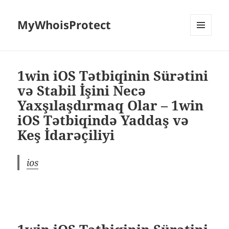
MyWhoisProtect
MENU
AND
WIDGETS
1win iOS Tətbiqinin Sürətini
və Stabil İşini Necə
Yaxşılaşdırmaq Olar – 1win
iOS Tətbiqində Yaddaş və
Keş İdarəçiliyi
ios