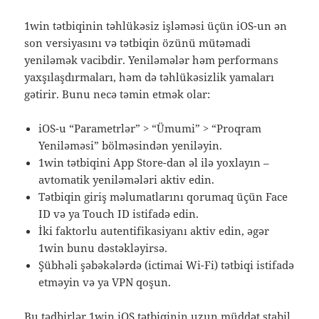
1win tətbiqinin təhlükəsiz işləməsi üçün iOS-un ən
son versiyasını və tətbiqin özünü mütəmadi
yeniləmək vacibdir. Yeniləmələr həm performans
yaxşılaşdırmaları, həm də təhlükəsizlik yamaları
gətirir. Bunu necə təmin etmək olar:
iOS-u “Parametrlər” > “Ümumi” > “Proqram
Yeniləməsi” bölməsindən yeniləyin.
1win tətbiqini App Store-dan əl ilə yoxlayın –
avtomatik yeniləmələri aktiv edin.
Tətbiqin giriş məlumatlarını qorumaq üçün Face
ID və ya Touch ID istifadə edin.
İki faktorlu autentifikasiyanı aktiv edin, əgər
1win bunu dəstəkləyirsə.
Şübhəli şəbəkələrdə (ictimai Wi-Fi) tətbiqi istifadə
etməyin və ya VPN qoşun.
Bu tədbirlər 1win iOS tətbiqinin uzun müddət stabil