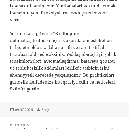
işləməsini təmin edir. Yeniləmələri vaxtında etmək,
həmçinin yeni funksiyalara erkən çıxış imkanı
verir.
Yekun olaraq, 1win iOS tətbiqinin
optimallaşdırılması üçün yuxarıdakı məsləhətləri
tətbiq etməklə siz daha sürətli və rahat istifadə
təcrübəsi əldə edəcəksiniz. Yaddaş idarəçiliyi, şəbəkə
tənzimləmələri, avtomatlaşdırma, batareya qənaəti
və təhlükəsizlik addımları birlikdə tətbiqin işini
əhəmiyyətli dərəcədə yaxşılaşdırır. Bu praktikaları
gündəlik istifadənizə inteqrasiya edin və nəticələri
özünüz görün.
Posted
Author
09.07.2026
Bury
on
Post
PREVIOUS
navigation