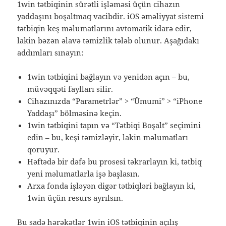
1win tətbiqinin sürətli işləməsi üçün cihazın
yaddaşını boşaltmaq vacibdir. iOS əməliyyat sistemi
tətbiqin keş məlumatlarını avtomatik idarə edir,
lakin bəzən əlavə təmizlik tələb olunur. Aşağıdakı
addımları sınayın:
1win tətbiqini bağlayın və yenidən açın – bu,
müvəqqəti faylları silir.
Cihazınızda “Parametrlər” > “Ümumi” > “iPhone
Yaddaşı” bölməsinə keçin.
1win tətbiqini tapın və “Tətbiqi Boşalt” seçimini
edin – bu, keşi təmizləyir, lakin məlumatları
qoruyur.
Həftədə bir dəfə bu prosesi təkrarlayın ki, tətbiq
yeni məlumatlarla işə başlasın.
Arxa fonda işləyən digər tətbiqləri bağlayın ki,
1win üçün resurs ayrılsın.
Bu sadə hərəkətlər 1win iOS tətbiqinin açılış