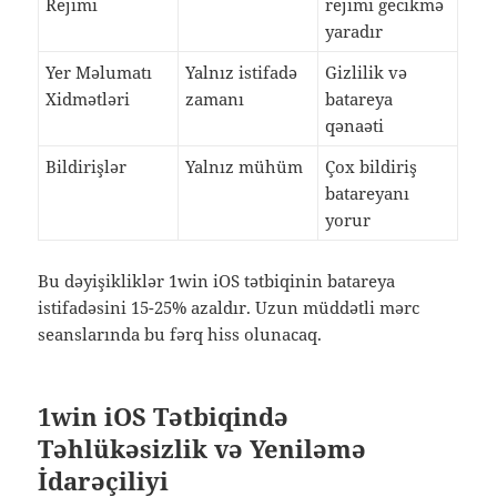
Rejimi
rejimi gecikmə
yaradır
Yer Məlumatı
Yalnız istifadə
Gizlilik və
Xidmətləri
zamanı
batareya
qənaəti
Bildirişlər
Yalnız mühüm
Çox bildiriş
batareyanı
yorur
Bu dəyişikliklər 1win iOS tətbiqinin batareya
istifadəsini 15-25% azaldır. Uzun müddətli mərc
seanslarında bu fərq hiss olunacaq.
1win iOS Tətbiqində
Təhlükəsizlik və Yeniləmə
İdarəçiliyi